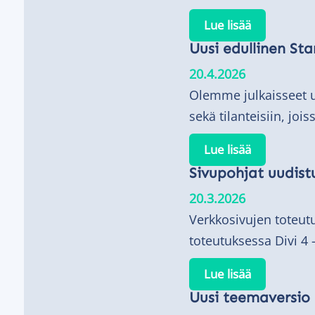
Lue lisää
Uusi edullinen Star
20.4.2026
Olemme julkaisseet uud
sekä tilanteisiin, jois
Lue lisää
Sivupohjat uudist
20.3.2026
Verkkosivujen toteut
toteutuksessa Divi 4 
Lue lisää
Uusi teemaversio 