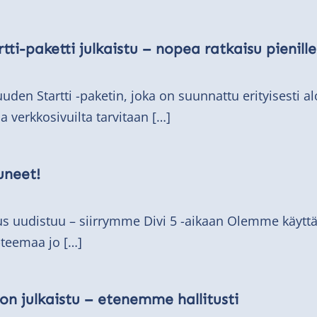
tti-paketti julkaistu – nopea ratkaisu pienille 
en Startti -paketin, joka on suunnattu erityisesti aloit
sa verkkosivuilta tarvitaan […]
uneet!
us uudistuu – siirrymme Divi 5 -aikaan Olemme käytt
-teemaa jo […]
on julkaistu – etenemme hallitusti