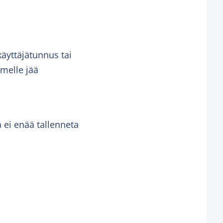
äyttäjätunnus tai
imelle jää
ä ei enää tallenneta