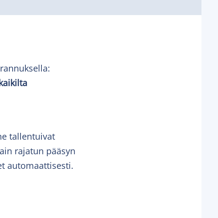
rannuksella:
aikilta
ne tallentuivat
vain rajatun pääsyn
et automaattisesti.