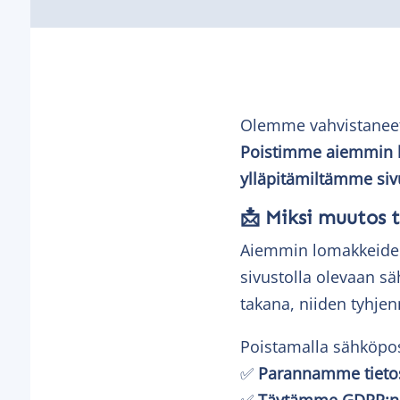
Olemme vahvistaneet 
Poistimme aiemmin kä
ylläpitämiltämme sivu
📩 Miksi muutos 
Aiemmin lomakkeiden ka
sivustolla olevaan sä
takana, niiden tyhjen
Poistamalla sähköpos
✅
Parannamme tieto
✅
Täytämme GDPR:n 