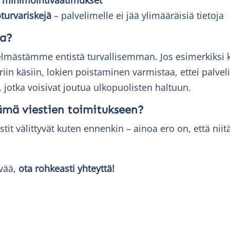
urvariskejä
– palvelimelle ei jää ylimääräisiä tietoja
va?
elmästämme entistä turvallisemman. Jos esimerkiksi k
riin käsiin, lokien poistaminen varmistaa, ettei palvel
, jotka voisivat joutua ulkopuolisten haltuun.
ämä viestien toimitukseen?
estit välittyvät kuten ennenkin – ainoa ero on, että niit
ävää,
ota rohkeasti yhteyttä!