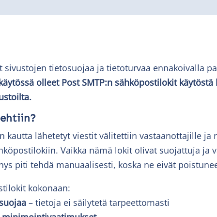
sivustojen tietosuojaa ja tietoturvaa ennakoivalla pa
ytössä olleet Post SMTP:n sähköpostilokit käytöstä k
stoilta.
tehtiin?
utta lähetetyt viestit välitettiin vastaanottajille ja 
hköpostilokiin. Vaikka nämä lokit olivat suojattuja ja 
nys piti tehdä manuaalisesti, koska ne eivät poistune
tilokit kokonaan:
suojaa
– tietoja ei säilytetä tarpeettomasti
minimointivaatimukset