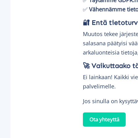
✅
Vähennämme tietot
🔐 Entä tietotur
Muutos tekee järjest
salasana päätyisi vää
arkaluonteisia tietoja
🚀 Vaikuttaako t
Ei lainkaan! Kaikki vi
palvelimelle.
Jos sinulla on kysytt
Ota yhteyttä