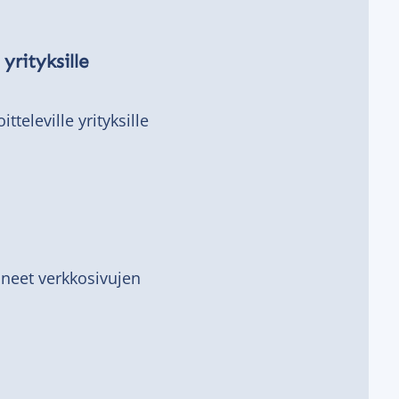
yrityksille
televille yrityksille
äneet verkkosivujen