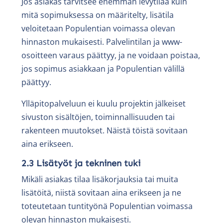
Jos asiakas tarvitsee enemmän levytilaa kuin
mitä sopimuksessa on määritelty, lisätila
veloitetaan Populentian voimassa olevan
hinnaston mukaisesti. Palvelintilan ja www-
osoitteen varaus päättyy, ja ne voidaan poistaa,
jos sopimus asiakkaan ja Populentian välillä
päättyy.
Ylläpitopalveluun ei kuulu projektin jälkeiset
sivuston sisältöjen, toiminnallisuuden tai
rakenteen muutokset. Näistä töistä sovitaan
aina erikseen.
2.3 Lisätyöt ja tekninen tuki
Mikäli asiakas tilaa lisäkorjauksia tai muita
lisätöitä, niistä sovitaan aina erikseen ja ne
toteutetaan tuntityönä Populentian voimassa
olevan hinnaston mukaisesti.