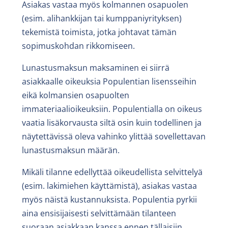
Asiakas vastaa myös kolmannen osapuolen
(esim. alihankkijan tai kumppaniyrityksen)
tekemistä toimista, jotka johtavat tämän
sopimuskohdan rikkomiseen.
Lunastusmaksun maksaminen ei siirrä
asiakkaalle oikeuksia Populentian lisensseihin
eikä kolmansien osapuolten
immateriaalioikeuksiin. Populentialla on oikeus
vaatia lisäkorvausta siltä osin kuin todellinen ja
näytettävissä oleva vahinko ylittää sovellettavan
lunastusmaksun määrän.
Mikäli tilanne edellyttää oikeudellista selvittelyä
(esim. lakimiehen käyttämistä), asiakas vastaa
myös näistä kustannuksista. Populentia pyrkii
aina ensisijaisesti selvittämään tilanteen
suoraan asiakkaan kanssa ennen tällaisiin