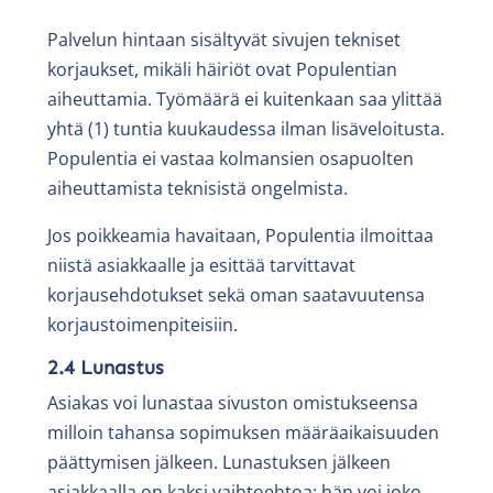
Palvelun hintaan sisältyvät sivujen tekniset
korjaukset, mikäli häiriöt ovat Populentian
aiheuttamia. Työmäärä ei kuitenkaan saa ylittää
yhtä (1) tuntia kuukaudessa ilman lisäveloitusta.
Populentia ei vastaa kolmansien osapuolten
aiheuttamista teknisistä ongelmista.
Jos poikkeamia havaitaan, Populentia ilmoittaa
niistä asiakkaalle ja esittää tarvittavat
korjausehdotukset sekä oman saatavuutensa
korjaustoimenpiteisiin.
2.4 Lunastus
Asiakas voi lunastaa sivuston omistukseensa
milloin tahansa sopimuksen määräaikaisuuden
päättymisen jälkeen. Lunastuksen jälkeen
asiakkaalla on kaksi vaihtoehtoa: hän voi joko