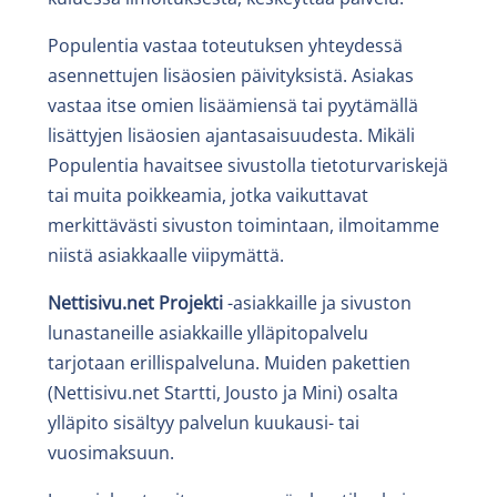
Populentia vastaa toteutuksen yhteydessä
asennettujen lisäosien päivityksistä. Asiakas
vastaa itse omien lisäämiensä tai pyytämällä
lisättyjen lisäosien ajantasaisuudesta. Mikäli
Populentia havaitsee sivustolla tietoturvariskejä
tai muita poikkeamia, jotka vaikuttavat
merkittävästi sivuston toimintaan, ilmoitamme
niistä asiakkaalle viipymättä.
Nettisivu.net Projekti
-asiakkaille ja sivuston
lunastaneille asiakkaille ylläpitopalvelu
tarjotaan erillispalveluna. Muiden pakettien
(Nettisivu.net Startti, Jousto ja Mini) osalta
ylläpito sisältyy palvelun kuukausi- tai
vuosimaksuun.