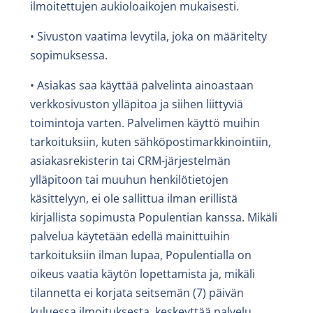
ilmoitettujen aukioloaikojen mukaisesti.
• Sivuston vaatima levytila, joka on määritelty
sopimuksessa.
• Asiakas saa käyttää palvelinta ainoastaan
verkkosivuston ylläpitoa ja siihen liittyviä
toimintoja varten. Palvelimen käyttö muihin
tarkoituksiin, kuten sähköpostimarkkinointiin,
asiakasrekisterin tai CRM-järjestelmän
ylläpitoon tai muuhun henkilötietojen
käsittelyyn, ei ole sallittua ilman erillistä
kirjallista sopimusta Populentian kanssa. Mikäli
palvelua käytetään edellä mainittuihin
tarkoituksiin ilman lupaa, Populentialla on
oikeus vaatia käytön lopettamista ja, mikäli
tilannetta ei korjata seitsemän (7) päivän
kuluessa ilmoituksesta, keskeyttää palvelu.