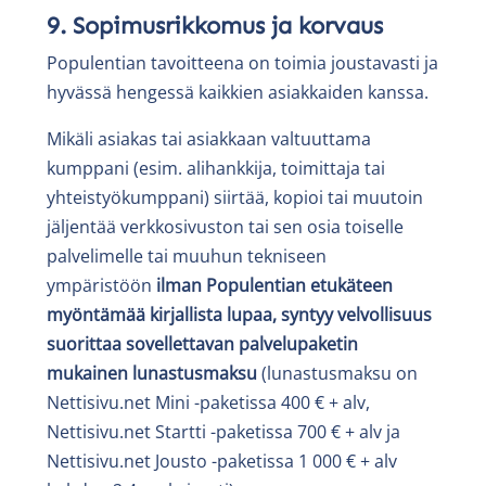
9. Sopimusrikkomus ja korvaus
Populentian tavoitteena on toimia joustavasti ja
hyvässä hengessä kaikkien asiakkaiden kanssa.
Mikäli asiakas tai asiakkaan valtuuttama
kumppani (esim. alihankkija, toimittaja tai
yhteistyökumppani) siirtää, kopioi tai muutoin
jäljentää verkkosivuston tai sen osia toiselle
palvelimelle tai muuhun tekniseen
ympäristöön
ilman Populentian etukäteen
myöntämää kirjallista lupaa, syntyy velvollisuus
suorittaa sovellettavan palvelupaketin
mukainen lunastusmaksu
(lunastusmaksu on
Nettisivu.net Mini -paketissa 400 € + alv,
Nettisivu.net Startti -paketissa 700 € + alv ja
Nettisivu.net Jousto -paketissa 1 000 € + alv