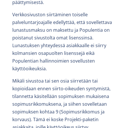
päättymisestä.
Verkkosivuston siirtäminen toiselle
palveluntarjoajalle edellyttää, että sovellettava
lunastusmaksu on maksettu ja Populentia on
poistanut sivustolta omat lisenssinsä.
Lunastuksen yhteydessä asiakkaalle ei siirry
kolmansien osapuolten lisenssejä eikä
Populentian hallinnoimien sovellusten
käyttöoikeuksia.
Mikäli sivustoa tai sen osia siirretään tai
kopioidaan ennen siirto-oikeuden syntymistä,
tilannetta käsitellään sopimuksen mukaisena
sopimusrikkomuksena, ja siihen sovelletaan
sopimuksen kohtaa 9 (Sopimusrikkomus ja
korvaus). Tämä ei koske Projekti-paketin
asiakkaita, joille käyttöoikeus siirtyy