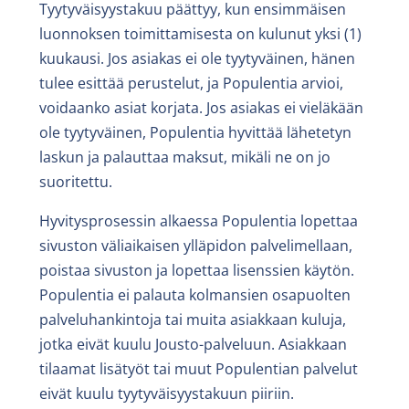
Tyytyväisyystakuu päättyy, kun ensimmäisen
luonnoksen toimittamisesta on kulunut yksi (1)
kuukausi. Jos asiakas ei ole tyytyväinen, hänen
tulee esittää perustelut, ja Populentia arvioi,
voidaanko asiat korjata. Jos asiakas ei vieläkään
ole tyytyväinen, Populentia hyvittää lähetetyn
laskun ja palauttaa maksut, mikäli ne on jo
suoritettu.
Hyvitysprosessin alkaessa Populentia lopettaa
sivuston väliaikaisen ylläpidon palvelimellaan,
poistaa sivuston ja lopettaa lisenssien käytön.
Populentia ei palauta kolmansien osapuolten
palveluhankintoja tai muita asiakkaan kuluja,
jotka eivät kuulu Jousto-palveluun. Asiakkaan
tilaamat lisätyöt tai muut Populentian palvelut
eivät kuulu tyytyväisyystakuun piiriin.