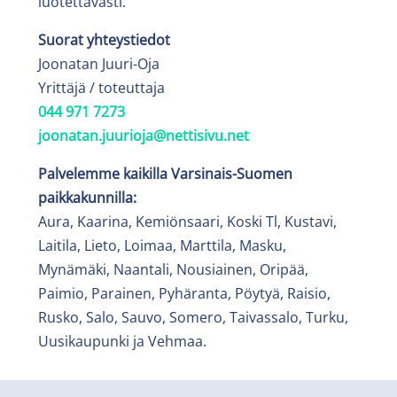
luotettavasti.
Suorat yhteystiedot
Joonatan Juuri-Oja
Yrittäjä / toteuttaja
044 971 7273
joonatan.juurioja@nettisivu.net
Palvelemme kaikilla Varsinais-Suomen
paikkakunnilla:
Aura, Kaarina, Kemiönsaari, Koski Tl, Kustavi,
Laitila, Lieto, Loimaa, Marttila, Masku,
Mynämäki, Naantali, Nousiainen, Oripää,
Paimio, Parainen, Pyhäranta, Pöytyä, Raisio,
Rusko, Salo, Sauvo, Somero, Taivassalo, Turku,
Uusikaupunki ja Vehmaa.