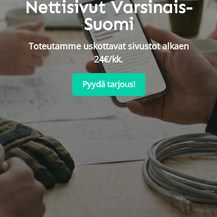
Nettisivut Varsinais-
Suomi
Toteutamme uskottavat sivustot alkaen
24€/kk.
Pyydä tarjous!