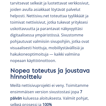
tarvitsevat selkeät ja luotettavat verkkosivut,
joiden avulla asiakkaat löytävät palvelut
helposti. Nettisivu.net toteuttaa tyylikkäät ja
toimivat nettivisivut, jotka tukevat yrityksesi
uskottavuutta ja parantavat näkyvyyttäsi
digitaalisessa ympäristössä. Sivustomme
pohjautuvat valmiisiin sivupohjiin, jotka ovat
visuaalisesti hiottuja, mobiiliystävällisiä ja
hakukoneoptimoituja — kaikki valmiina
nopeaan käyttöönottoon.
Nopea toteutus ja joustava
hinnoittelu
Meillä nettisivuprojekti ei veny. Toimitamme
ensimmäisen version sivustostasi jopa
7
päivän
kuluessa aloituksesta. Valmiit pohjat,
selkeä prosessi ja
100%