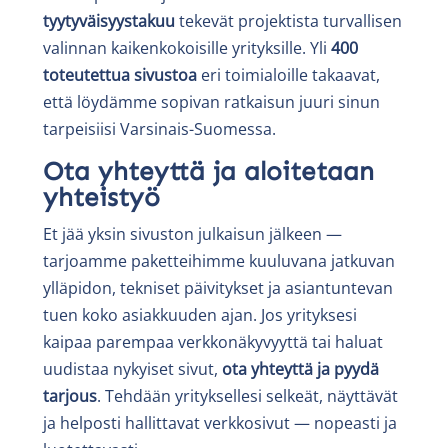
tyytyväisyystakuu
tekevät projektista turvallisen
valinnan kaikenkokoisille yrityksille. Yli
400
toteutettua sivustoa
eri toimialoille takaavat,
että löydämme sopivan ratkaisun juuri sinun
tarpeisiisi Varsinais-Suomessa.
Ota yhteyttä ja aloitetaan
yhteistyö
Et jää yksin sivuston julkaisun jälkeen —
tarjoamme paketteihimme kuuluvana jatkuvan
ylläpidon, tekniset päivitykset ja asiantuntevan
tuen koko asiakkuuden ajan. Jos yrityksesi
kaipaa parempaa verkkonäkyvyyttä tai haluat
uudistaa nykyiset sivut,
ota yhteyttä ja pyydä
tarjous
. Tehdään yrityksellesi selkeät, näyttävät
ja helposti hallittavat verkkosivut — nopeasti ja