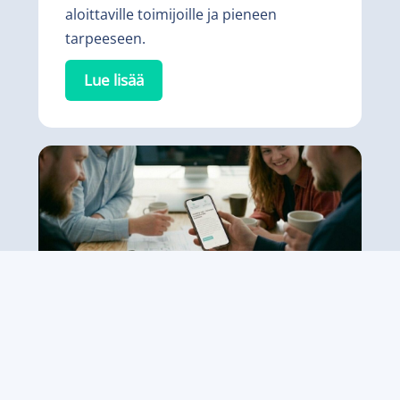
aloittaville toimijoille ja pieneen
tarpeeseen.
Lue lisää
Nettisivu.net Jousto
54€/kk (tai 540€/vuosi) + avausmaksu
500€
Uskottava sivusto joustavien