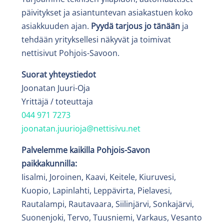
päivitykset ja asiantuntevan asiakastuen koko
asiakkuuden ajan.
Pyydä tarjous jo tänään
ja
tehdään yrityksellesi näkyvät ja toimivat
nettisivut Pohjois-Savoon.
Suorat yhteystiedot
Joonatan Juuri-Oja
Yrittäjä / toteuttaja
044 971 7273
joonatan.juurioja@nettisivu.net
Palvelemme kaikilla Pohjois-Savon
paikkakunnilla:
Iisalmi, Joroinen, Kaavi, Keitele, Kiuruvesi,
Kuopio, Lapinlahti, Leppävirta, Pielavesi,
Rautalampi, Rautavaara, Siilinjärvi, Sonkajärvi,
Suonenjoki, Tervo, Tuusniemi, Varkaus, Vesanto