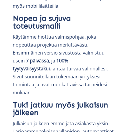
myös mobiililaitteilla.
Nopea ja sujuva
toteutusmalli
Käytämme hiottua valmispohjaa, joka
nopeuttaa projektia merkittävästi.
Ensimmäinen versio sivustosta valmistuu
usein
7 päivässä
, ja
100%
tyytyväisyystakuu
antaa turvaa valinnallesi.
Sivut suunnitellaan tukemaan yrityksesi
toimintaa ja ovat muokattavissa tarpeidesi
mukaan.
Tuki jatkuu myös julkaisun
jälkeen
Julkaisun jälkeen emme jätä asiakasta yksin.
Tarjoamme teknisen ylläpidon, automaattiset