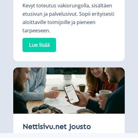
Kevyt toteutus vakiorungolla, sisältäen
etusivun ja palvelusivut. Sopii erityisesti
aloittaville toimijoille ja pieneen
tarpeeseen.
Lue lisää
Nettisivu.net Jousto
54€/kk (tai 540€/vuosi) + avausmaksu