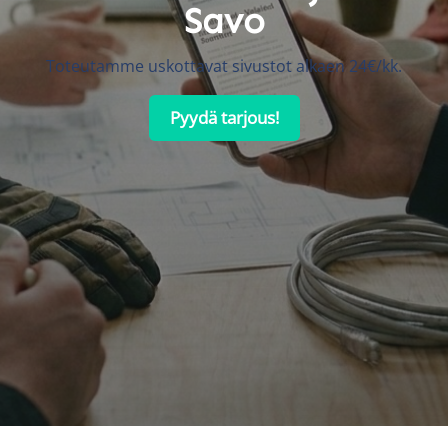
Savo
Toteutamme uskottavat sivustot alkaen 24€/kk.
Pyydä tarjous!